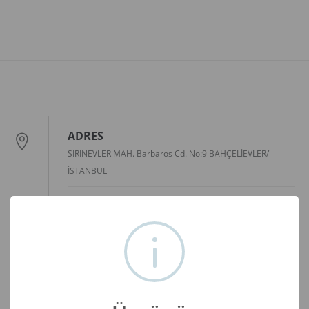
ADRES
SIRINEVLER MAH. Barbaros Cd. No:9 BAHÇELİEVLER/
İSTANBUL
Yol Tarifi
E-POSTA
bilgi@bahcelievler.bel.tr
TELEFON