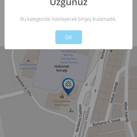
Üzgünüz
0212 484 38 00
444 0 311
Bu kategoride listeleyecek birşey bulamadık.
Not valid!
!
OK