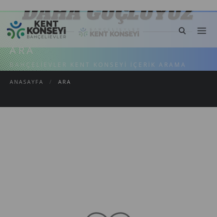
ARA
BAHÇELIEVLER KENT KONSEYI İÇERIK ARAMA
ANASAYFA
/
ARA