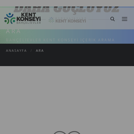
ARA
BAHÇELIEVLER KENT KONSEYI İÇERIK ARAMA
ANASAYFA
/
ARA