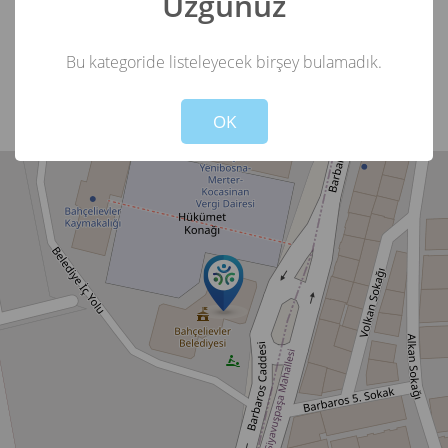
Üzgünüz
0212 484 38 00
444 0 311
Bu kategoride listeleyecek birşey bulamadık.
Not valid!
!
OK