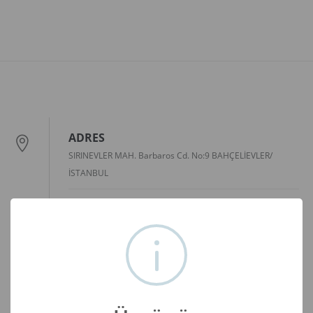
ADRES
SIRINEVLER MAH. Barbaros Cd. No:9 BAHÇELİEVLER/
İSTANBUL
Yol Tarifi
E-POSTA
bilgi@bahcelievler.bel.tr
TELEFON