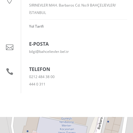
SIRINEVLER MAH. Barbaros Cd. No:9 BAHÇELİEVLER/
İSTANBUL
Yol Tarifi
E-POSTA
bilgi@bahcelievler.bel.tr
TELEFON
0212 484 38 00
444 0 311