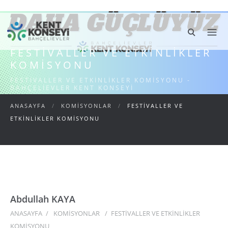
FESTIVALLER VE ETKINLIKLER
KOMISYONU
FESTIVALLER VE ETKINLIKLER KOMISYONU -
BAHÇELIEVLER KENT KONSEYI
ANASAYFA
/
KOMİSYONLAR
/
FESTIVALLER VE
ETKINLIKLER KOMISYONU
Abdullah KAYA
ANASAYFA
/
KOMİSYONLAR
/
FESTIVALLER VE ETKINLIKLER
KOMISYONU