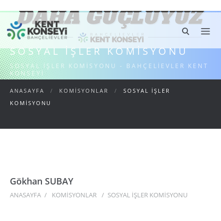
SOSYAL İŞLER KOMISYONU
SOSYAL İŞLER KOMISYONU - BAHÇELIEVLER KENT
KONSEYI
ANASAYFA
/
KOMİSYONLAR
/
SOSYAL İŞLER
KOMISYONU
Gökhan SUBAY
ANASAYFA
/
KOMİSYONLAR
/
SOSYAL İŞLER KOMISYONU