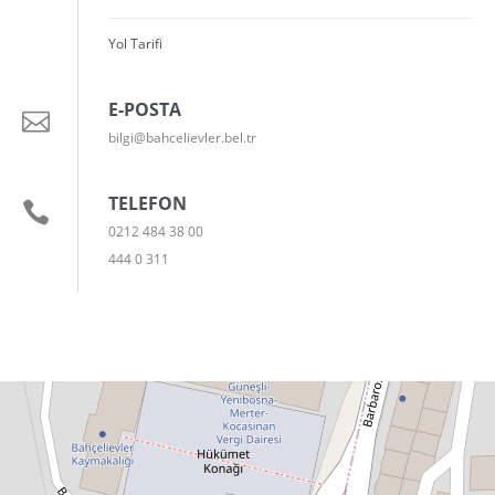
Yol Tarifi
E-POSTA
bilgi@bahcelievler.bel.tr
TELEFON
0212 484 38 00
444 0 311