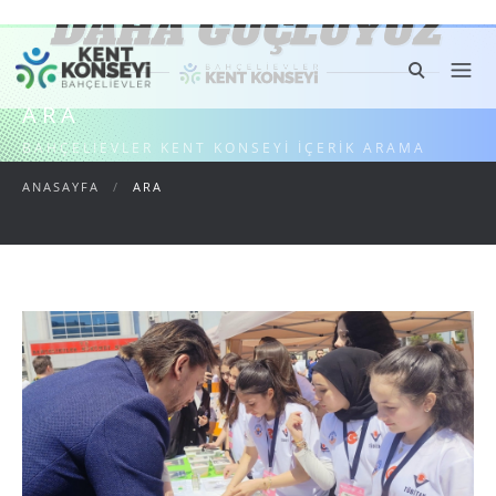
ARA
BAHÇELIEVLER KENT KONSEYI İÇERIK ARAMA
ANASAYFA
/
ARA