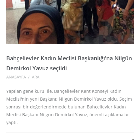
Bahçelievler Kadın Meclisi Başkanlığı'na Nilgün
Demirkol Yavuz seçildi
ANASAYFA
/
ARA
Yapılan gene kurul ile, Bahçelievler Kent Konseyi Kadın
Meclisi'nin yeni Başkanı; Nilgün Demirkol Yavuz oldu. Seçim
sonrası bir değerlendirmede bulunan Bahçelievler Kadın
Meclisi Başkanı Nilgün Demirkol Yavuz, önemli açıklamalar
yaptı.