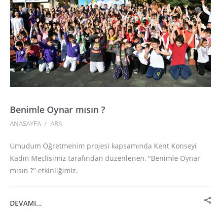
Benimle Oynar mısın ?
ANASAYFA
/
ARA
Umudum Öğretmenim projesi kapsamında Kent Konseyi
Kadın Meclisimiz tarafından düzenlenen, "Benimle Oynar
mısın ?" etkinliğimiz.
DEVAMI...