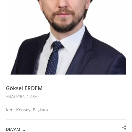
Göksel ERDEM
ANASAYFA
/
ARA
Kent Konseyi Başkanı
DEVAMI...