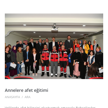
Annelere afet eğitimi
ANASAYFA
/
ARA
Velilerde afet bilincini oluşturmak amacıyla Bahçelievler