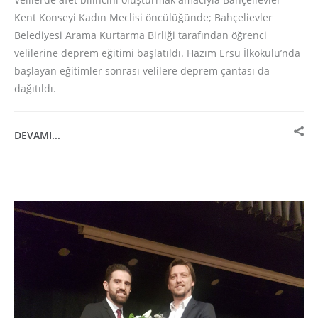
Kent Konseyi Kadın Meclisi öncülüğünde; Bahçelievler
Belediyesi Arama Kurtarma Birliği tarafından öğrenci
velilerine deprem eğitimi başlatıldı. Hazım Ersu İlkokulu’nda
başlayan eğitimler sonrası velilere deprem çantası da
dağıtıldı.
DEVAMI...