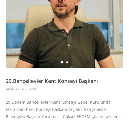
29.Bahçelievler Kent Konseyi Başkanı
ANASAYFA
/
ARA
29.Dönem Bahçelievler Kent Konseyi Genel Kurulunda
tekrardan Kent Konseyi Başkanı seçilen, Bahçelievler
Belediyesi Başkan Yardımcısı Göksel ERDEM güven tazeledi.