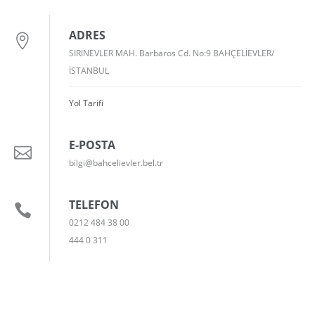
ADRES
SIRINEVLER MAH. Barbaros Cd. No:9 BAHÇELİEVLER/
İSTANBUL
Yol Tarifi
E-POSTA
bilgi@bahcelievler.bel.tr
TELEFON
0212 484 38 00
444 0 311