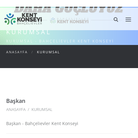
KURUMSAL
KURUMSAL - BAHÇELIEVLER KENT KONSEYI
ANASAYFA
/
KURUMSAL
Başkan
ANASAYFA
/
KURUMSAL
Başkan - Bahçelievler Kent Konseyi