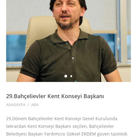
29.Bahçelievler Kent Konseyi Başkanı
ANASAYFA
/
ARA
29.Dönem Bahçelievler Kent Konseyi Genel Kurulunda
tekrardan Kent Konseyi Başkanı seçilen, Bahçelievler
Belediyesi Başkan Yardımcısı Göksel ERDEM güven tazeledi.