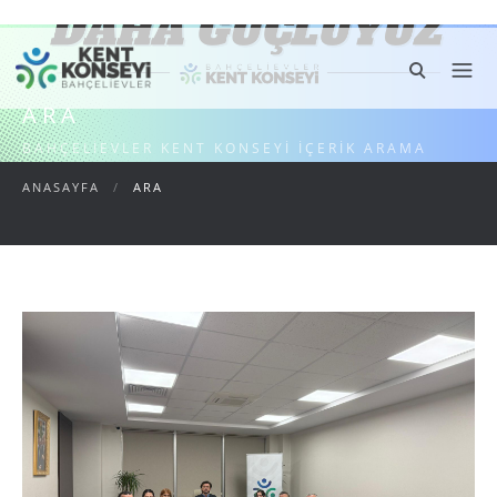
ARA
BAHÇELIEVLER KENT KONSEYI İÇERIK ARAMA
ANASAYFA
/
ARA